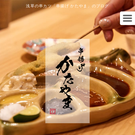
浅草の串カツ「串揚げ かたやま」のブログ