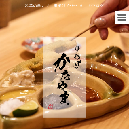
浅草の串カツ「串揚げ かたやま」のブログ