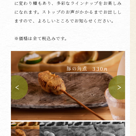
に変わり種もあり、
多彩なラインナップをお楽しみ
になれます。ストップのお声が
かかるまでお出しし
ますので、よろしいところでお知らせください。
※価格は全て税込みです。
530
330
300
円
円
円
240
円