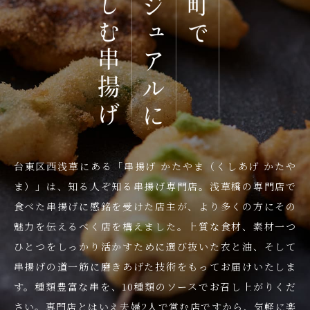
台東区西浅草にある
「串揚げ かたやま（くしあげ かたや
ま）」は、
知る人ぞ知る串揚げ専門店。
浅草橋の専門店で
食べた串揚げに感銘を
受けた店主が、より多くの方にその
魅力を
伝えるべく店を構えました。
上質な食材、素材一つ
ひとつをしっかり
活かすために選び抜いた衣と油、
そして
串揚げの道一筋に磨きあげた
技術をもってお届けいたしま
す。種類豊富な
串を、10種類のソースでお召し上がりくだ
さい。
専門店とはいえ夫婦2人で営む店ですから、
気軽に楽