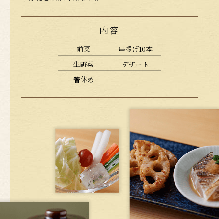
- 内容 -
前菜
串揚げ10本
生野菜
デザート
箸休め