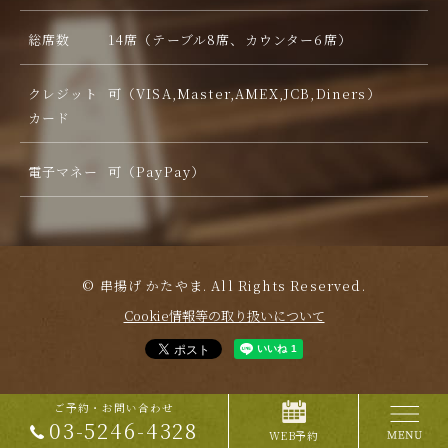
総席数
14席（テーブル8席、カウンター6席）
クレジット
可（VISA,Master,AMEX,JCB,Diners）
カード
電子マネー
可（PayPay）
© 串揚げ かたやま. All Rights Reserved.
Cookie情報等の取り扱いについて
ご予約・お問い合わせ
03-5246-4328
WEB予約