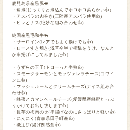
鹿児島県産黒豚🐖
・角煮(じっくりと煮込んでホロホロ柔らかい👍)
・アスパラの肉巻き(三陸産アスパラ使用👍)
・ヒレとナス(絶妙な組み合わせ👍)
純国産黒毛和牛🐃
・サーロイン(レアでもよく揚げでも👍)
・ロースすき焼き(浅草今半で衝撃をうけ、なんと
か串揚げにしてみました👍)
・うずらの玉子(トローっと半熟👍)
・スモークサーモンとモッツァレラチーズ(白ワイ
ンに👍)
・マッシュルームとクリームチーズ(ナイス組み合
わせ👍)
・蜂蜜とカマンベールチーズ(愛媛県産蜂蜜たっぷ
りかけてお出し致します👍)
・長芋の梅肉のせ(串揚げなのにさっぱりと軽い👍)
・にんにく(青森県田子町産👍)
・磯辺餅(揚げ餅感覚👍)