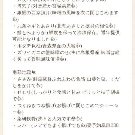
・煮穴子(対馬産か宮城県産👍)
・銀鱈の西京漬け(味噌の風味を衣に閉じこめます
👍)
・九条ネギとあさり(北海あさりと抜群の相性👍)
・鱚とみょうが (鮮度を保って冷凍保存。通年提供
可能となりました👍)
・ホタテ貝柱(青森県産の大粒👍)
・ズワイガニの蟹味噌のせ(主に島根県産 味噌は軽
く炙って旨味風味倍増👍)
南部地鶏🐔
・ささみ(鮮度抜群ふわふわの食感 山葵と塩、すだ
ちをかけて👍)
・せせり(しっかりと食感と甘み ピリッと柚子胡椒
で👍)
・つくねきつね揚げ(お揚げに閉じこめてジューシ
ー👍)
・薬研軟骨(沸々と人気です😳👍)
・レバー(レアでもよく揚げでも👍)要予約🙇🏻🙇🏻‍♀️