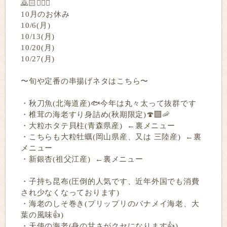
🙇🏻🙇🏻‍♀️
10月のお休み
10/6(月)
10/13(月)
10/20(月)
10/27(月)
〜旬や定番の串揚げネタはこちら〜
・秋刀魚(北海道産)🐟今年は丸々太って抜群です
・椎茸の海老すり身詰め(秋期限定)🍄‍🟫🦐
・大粒ホタテ貝柱(青森県産) ←裏メニュー
・こちらも大粒牡蠣(岡山県産、又は 三陸産) ←裏
メニュー
・新銀杏(祖父江産) ←裏メニュー
・子持ち昆布(圧倒的人気です、近年外国でも消費
され少なくなっております)
・海老のしそ巻き(プリップリのバナメイ海老、大
葉の風味👍)
・天使の海老(身の甘さがクセになります👍)