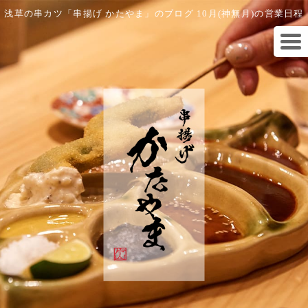
浅草の串カツ「串揚げ かたやま」のブログ 10月(神無月)の営業日程